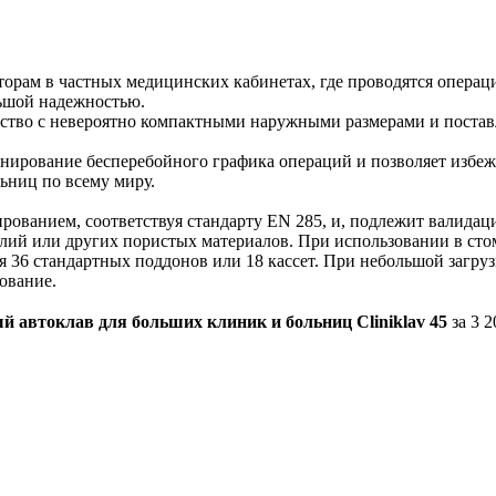
рам в частных медицинских кабинетах, где проводятся операци
льшой надежностью.
ранство с невероятно компактными наружными размерами и постав
нирование бесперебойного графика операций и позволяет избежат
ьниц по всему миру.
рованием, соответствуя стандарту EN 285, и, подлежит валидац
делий или других пористых материалов. При использовании в ст
ля 36 стандартных поддонов или 18 кассет. При небольшой загр
ование.
 автоклав для больших клиник и больниц Cliniklav 45
за 3 2