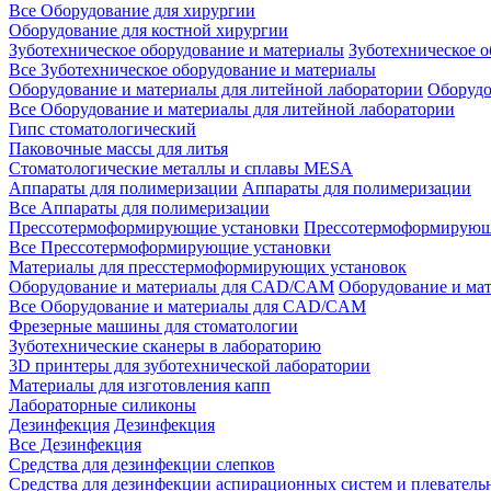
Все Оборудование для хирургии
Оборудование для костной хирургии
Зуботехническое оборудование и материалы
Зуботехническое 
Все Зуботехническое оборудование и материалы
Оборудование и материалы для литейной лаборатории
Оборудо
Все Оборудование и материалы для литейной лаборатории
Гипс стоматологический
Паковочные массы для литья
Стоматологические металлы и сплавы MESA
Аппараты для полимеризации
Аппараты для полимеризации
Все Аппараты для полимеризации
Прессотермоформирующие установки
Прессотермоформирующ
Все Прессотермоформирующие установки
Материалы для пресстермоформирующих установок
Оборудование и материалы для CAD/CAM
Оборудование и м
Все Оборудование и материалы для CAD/CAM
Фрезерные машины для стоматологии
Зуботехнические сканеры в лабораторию
3D принтеры для зуботехнической лаборатории
Материалы для изготовления капп
Лабораторные силиконы
Дезинфекция
Дезинфекция
Все Дезинфекция
Средства для дезинфекции слепков
Средства для дезинфекции аспирационных систем и плеватель