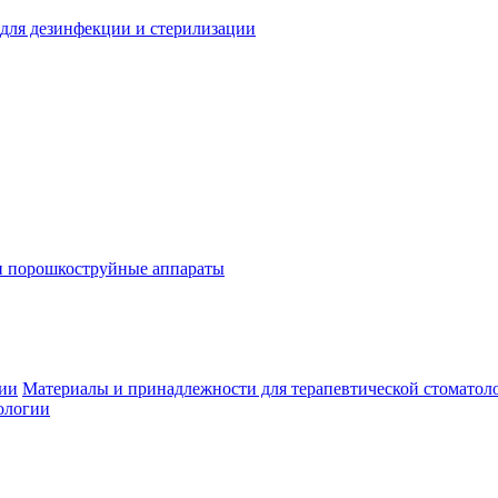
для дезинфекции и стерилизации
и порошкоструйные аппараты
гии
Материалы и принадлежности для терапевтической стоматол
ологии