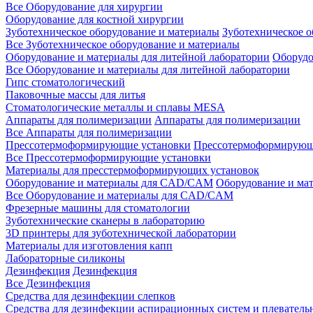
Все Оборудование для хирургии
Оборудование для костной хирургии
Зуботехническое оборудование и материалы
Зуботехническое 
Все Зуботехническое оборудование и материалы
Оборудование и материалы для литейной лаборатории
Оборудо
Все Оборудование и материалы для литейной лаборатории
Гипс стоматологический
Паковочные массы для литья
Стоматологические металлы и сплавы MESA
Аппараты для полимеризации
Аппараты для полимеризации
Все Аппараты для полимеризации
Прессотермоформирующие установки
Прессотермоформирующ
Все Прессотермоформирующие установки
Материалы для пресстермоформирующих установок
Оборудование и материалы для CAD/CAM
Оборудование и м
Все Оборудование и материалы для CAD/CAM
Фрезерные машины для стоматологии
Зуботехнические сканеры в лабораторию
3D принтеры для зуботехнической лаборатории
Материалы для изготовления капп
Лабораторные силиконы
Дезинфекция
Дезинфекция
Все Дезинфекция
Средства для дезинфекции слепков
Средства для дезинфекции аспирационных систем и плеватель