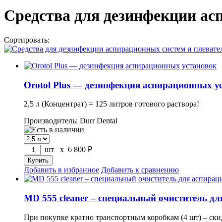
Средства для дезинфекции ас
Сортировать:
по популярности
по цене
по названию
Orotol Plus — дезинфекция аспирационных у
2,5 л (Концентрат) = 125 литров готового раствора!
Производитель: Durr Dental
шт x
6 800
₽
Добавить в избранное
Добавить к сравнению
MD 555 cleaner – специальный очиститель д
При покупке кратно транспортным коробкам (4 шт) – ск