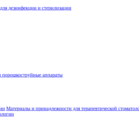
для дезинфекции и стерилизации
и порошкоструйные аппараты
гии
Материалы и принадлежности для терапевтической стоматол
ологии