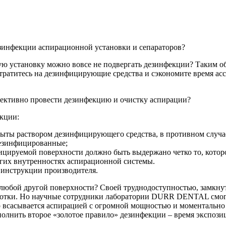
езинфекции аспирационной установки и сепараторов?
кую установку можно вовсе не подвергать дезинфекции? Таким о
ратитесь на дезинфицирующие средства и сэкономите время асси
фективно провести дезинфекцию и очистку аспирации?
екции:
ты раствором дезинфицирующего средства, в противном случае
дезинфицированные;
ицируемой поверхности должно быть выдержано четко то, которо
угих внутренностях аспирационной системы.
 инструкции производителя.
 любой другой поверхности? Своей труднодоступностью, замкнут
аботки. Но научные сотрудники лаборатории DURR DENTAL смогл
 всасывается аспирацией с огромной мощностью и моментально 
полнить второе «золотое правило» дезинфекции – время экспозиц