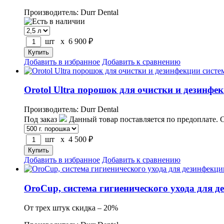
Производитель: Durr Dental
шт x
6 900
₽
Добавить в избранное
Добавить к сравнению
Orotol Ultra порошок для очистки и дезинфе
Производитель: Durr Dental
Под заказ
Данный товар поставляется по предоплате. 
шт x
4 500
₽
Добавить в избранное
Добавить к сравнению
OroCup, система гигиенического ухода для 
От трех штук скидка – 20%