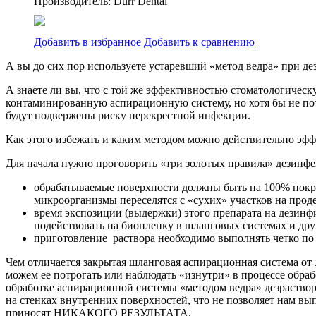
Производитель: Durr Dental
Добавить в избранное
Добавить к сравнению
А вы до сих пор используете устаревший «метод ведра» при д
А знаете ли вы, что с той же эффективностью стоматологичес
контаминированную аспирационную систему, но хотя бы не пот
будут подвержены риску перекрестной инфекции.
Как этого избежать и каким методом можно действительно эф
Для начала нужно проговорить «три золотых правила» дезинф
обрабатываемые поверхности должны быть на 100% покры
микроорганизмы переселятся с «сухих» участков на про
время экспозиции (выдержки) этого препарата на дезинф
подействовать на биопленку в шланговых системах и др
приготовление раствора необходимо выполнять четко по
Чем отличается закрытая шланговая аспирационная система от
можем ее потрогать или наблюдать «изнутри» в процессе обр
обработке аспирационной системы «методом ведра» дезраствор
на стенках внутренних поверхностей, что не позволяет нам вы
приносят НИКАКОГО РЕЗУЛЬТАТА.