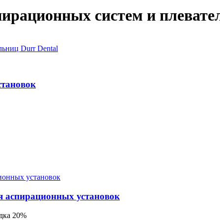
пирационных систем и плевате
становок
ля аспирационных установок
идка 20%